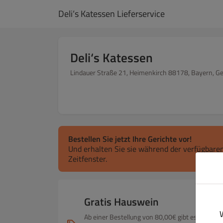
Deli‘s Katessen Lieferservice
Deli‘s Katessen
Lindauer Straße 21, Heimenkirch 88178, Bayern, 
Bestellen Sie jetzt Ihre Gerichte vor!
Und erhalten Sie sie während der verfügbaren
Zeitfenster.
Gratis Hauswein
Ab einer Bestellung von 80,00€ gibt es einen H