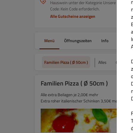
Hauswein unter der Kategorie Unsere Hauswein
Code: Kein Code erforderlich.
Alle Gutscheine anzeigen
Menü
Öffnungszeiten
Info
Gutsche
Familien Pizza ( Ø 50cm )
Alles
Große Pi
Familien Pizza ( Ø 50cm )
Alle extra Beilagen je 2,00€ mehr
Extra roher italienischer Schinken 3,50€ mehr
T