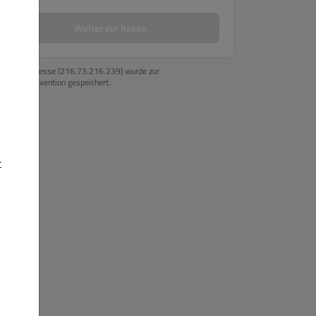
Weiter zur Kasse
Ihre IP-Adresse (216.73.216.239) wurde zur
Betrugsprävention gespeichert.
rno
Pasta - Nudelgerichte
Salate
Drehspieß Döner
Cevapc
t