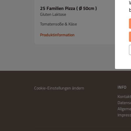
25 Familien Pizza ( Ø 50cm )
Gluten Laktose
Tomatensoße & Käse
Produktinformation
INFO
Cookie-Einstellungen ändern
Kontakt
Datensc
Allgem
Impres