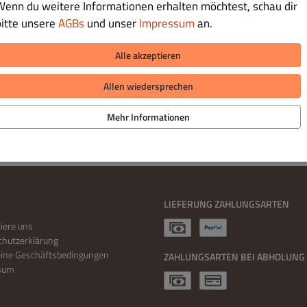
Wenn du weitere Informationen erhalten möchtest, schau dir
€ 25.00
bitte unsere
AGBs
und unser
Impressum
an.
Alle akzeptieren
Allen wiedersprechen
Mehr Informationen
LIEFERUNG ZAHLUNGSARTEN
iere uns
hutzerklärung
eine Geschäftsbedingungen
ZAHLUNGSARTEN BEI ABHOLUNG
sum