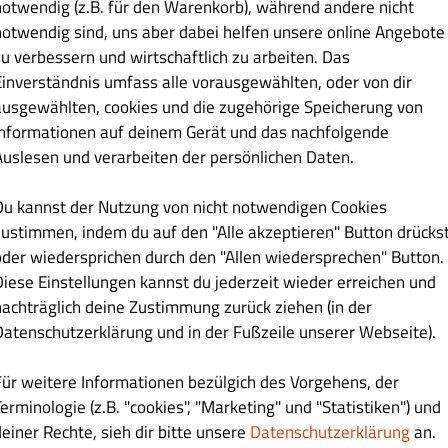
notwendig (z.B. für den Warenkorb), während andere nicht
e aus, der Betrag wird automatisch abgezogen an der Kasse.
notwendig sind, uns aber dabei helfen unsere online Angebote
zu verbessern und wirtschaftlich zu arbeiten. Das
Einverständnis umfass alle vorausgewählten, oder von dir
ausgewählten, cookies und die zugehörige Speicherung von
Informationen auf deinem Gerät und das nachfolgende
ine
Allergene
Auslesen und verarbeiten der persönlichen Daten.
Du kannst der Nutzung von nicht notwendigen Cookies
zzen Ø 33cm
Kleine Pizzen Ø 24cm
Familien Pizza ( Ø 50cm )
Fo
zustimmen, indem du auf den "Alle akzeptieren" Button drücks
oder wiedersprichen durch den "Allen wiedersprechen" Button.
Diese Einstellungen kannst du jederzeit wieder erreichen und
nachträglich deine Zustimmung zurück ziehen (in der
Datenschutzerklärung und in der Fußzeile unserer Webseite).
Für weitere Informationen bezülgich des Vorgehens, der
erminologie (z.B. "cookies", "Marketing" und "Statistiken") und
deiner Rechte, sieh dir bitte unsere
Datenschutzerklärung
an.