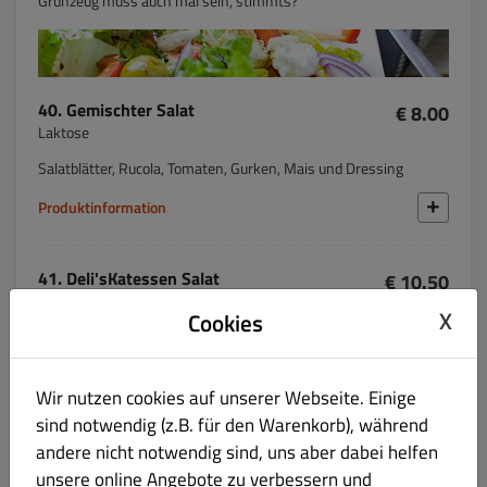
Grünzeug muss auch mal sein, stimmts?
40. Gemischter Salat
€ 8.00
Laktose
Salatblätter, Rucola, Tomaten, Gurken, Mais und Dressing
Produktinformation
41. Deli'sKatessen Salat
€ 10.50
Fisch Laktose
X
Cookies
Salatblätter, Rucola, Käse, Pilze, Schinken, Thunfisch, Mais und
Dressing
Wir nutzen cookies auf unserer Webseite. Einige
Produktinformation
sind notwendig (z.B. für den Warenkorb), während
andere nicht notwendig sind, uns aber dabei helfen
42. Thunfisch Salat
€ 10.00
unsere online Angebote zu verbessern und