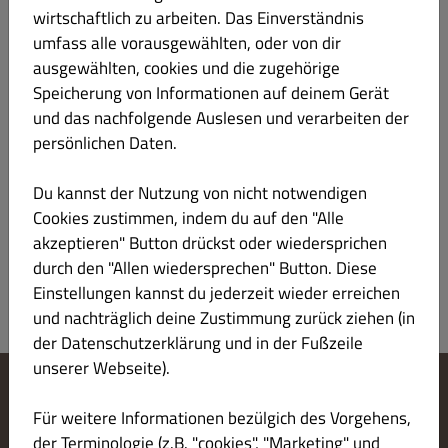
Fisch Laktose
wirtschaftlich zu arbeiten. Das Einverständnis
Salatblätter, Rucola, Thunfisch, Zwiebeln, Oliven und Dressing
umfass alle vorausgewählten, oder von dir
ausgewählten, cookies und die zugehörige
Produktinformation
Speicherung von Informationen auf deinem Gerät
und das nachfolgende Auslesen und verarbeiten der
43. Tomate-Mozzarella
€ 10.00
persönlichen Daten.
Laktose
Du kannst der Nutzung von nicht notwendigen
Tomaten, Mozzarella, Olivenöl, Balsamicocreme und Basilikum
Cookies zustimmen, indem du auf den "Alle
Produktinformation
akzeptieren" Button drückst oder wiedersprichen
durch den "Allen wiedersprechen" Button. Diese
Einstellungen kannst du jederzeit wieder erreichen
und nachträglich deine Zustimmung zurück ziehen (in
der Datenschutzerklärung und in der Fußzeile
unserer Webseite).
Cookie-Einstellungen ändern
Für weitere Informationen bezülgich des Vorgehens,
Kontaktiere uns
der Terminologie (z.B. "cookies", "Marketing" und