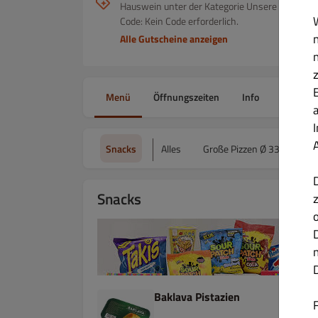
Hauswein unter der Kategorie Unsere Hauswein
Code: Kein Code erforderlich.
Alle Gutscheine anzeigen
Menü
Öffnungszeiten
Info
Gutsche
Snacks
Alles
Große Pizzen Ø 33cm
Snacks
Baklava Pistazien