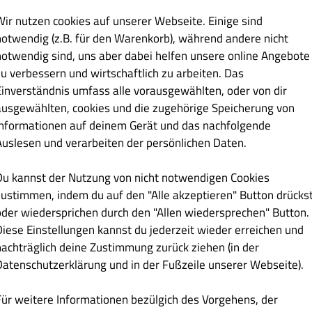
e aus, der Betrag wird automatisch abgezogen an der Kasse.
Wir nutzen cookies auf unserer Webseite. Einige sind
notwendig (z.B. für den Warenkorb), während andere nicht
notwendig sind, uns aber dabei helfen unsere online Angebote
zu verbessern und wirtschaftlich zu arbeiten. Das
Einverständnis umfass alle vorausgewählten, oder von dir
ine
Allergene
ausgewählten, cookies und die zugehörige Speicherung von
Informationen auf deinem Gerät und das nachfolgende
Auslesen und verarbeiten der persönlichen Daten.
Kleine Pizzen Ø 24cm
Familien Pizza ( Ø 50cm )
Forno
Pasta - 
Du kannst der Nutzung von nicht notwendigen Cookies
zustimmen, indem du auf den "Alle akzeptieren" Button drücks
oder wiedersprichen durch den "Allen wiedersprechen" Button.
Diese Einstellungen kannst du jederzeit wieder erreichen und
nachträglich deine Zustimmung zurück ziehen (in der
Datenschutzerklärung und in der Fußzeile unserer Webseite).
€ 1.50
Für weitere Informationen bezülgich des Vorgehens, der