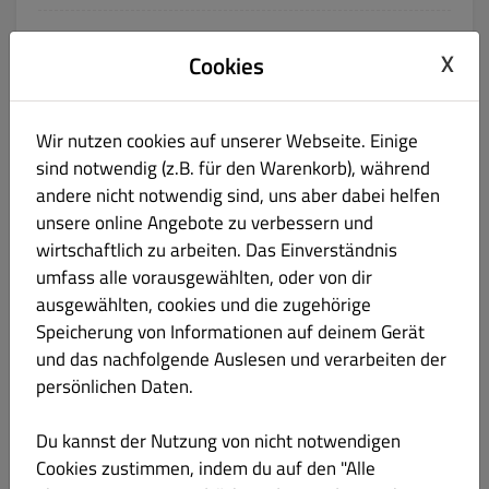
36 Spaghetti Aglio e Elio
€ 9.00
X
Cookies
Gluten Laktose
Olivenöl, Knoblauch, Frische Chili und Petersilie
Wir nutzen cookies auf unserer Webseite. Einige
Produktinformation
sind notwendig (z.B. für den Warenkorb), während
andere nicht notwendig sind, uns aber dabei helfen
37 Pasta al arrabbiata
€ 10.00
unsere online Angebote zu verbessern und
Gluten Laktose
wirtschaftlich zu arbeiten. Das Einverständnis
Tomaten, Chili, Knoblauch, Olivenöl und Parmesan
umfass alle vorausgewählten, oder von dir
ausgewählten, cookies und die zugehörige
Produktinformation
Speicherung von Informationen auf deinem Gerät
und das nachfolgende Auslesen und verarbeiten der
38 Pasta Quattro
€ 10.00
persönlichen Daten.
Gluten Laktose
Du kannst der Nutzung von nicht notwendigen
Sahnesoße, Edamer, Gorgonzola, Parmesan stücke und Brie
Cookies zustimmen, indem du auf den "Alle
Produktinformation