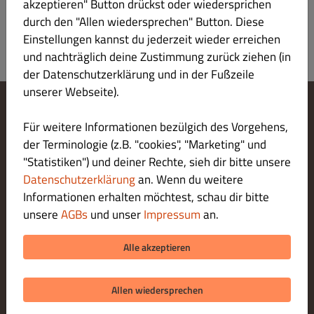
akzeptieren" Button drückst oder wiedersprichen
durch den "Allen wiedersprechen" Button. Diese
Einstellungen kannst du jederzeit wieder erreichen
und nachträglich deine Zustimmung zurück ziehen (in
der Datenschutzerklärung und in der Fußzeile
unserer Webseite).
Cookie-Einstellungen ändern
Für weitere Informationen bezülgich des Vorgehens,
Kontaktiere uns
der Terminologie (z.B. "cookies", "Marketing" und
Datenschutzerklärung
"Statistiken") und deiner Rechte, sieh dir bitte unsere
Allgemeine Geschäftsbedingungen
Datenschutzerklärung
an. Wenn du weitere
Impressum
Informationen erhalten möchtest, schau dir bitte
LIEFERUNG ZAHLUNGSARTEN
unsere
AGBs
und unser
Impressum
an.
ZAHLUNGSARTEN BEI ABHOLUNG
Alle akzeptieren
Allen wiedersprechen